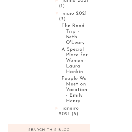
►
junho 2021
(1)
▼
maio 2021
(3)
The Road
Trip -
Beth
O'Leary
A Special
Place for
Women -
Laura
Hankin
People We
Meet on
Vacation
- Emily
Henry
►
janeiro
2021
(5)
SEARCH THIS BLOG