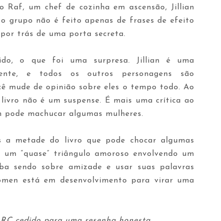
 Raf, um chef de cozinha em ascensão, Jillian
o grupo não é feito apenas de frases de efeito
 por trás de uma porta secreta.
rtido, o que foi uma surpresa. Jillian é uma
gente, e todos os outros personagens são
cê mude de opinião sobre eles o tempo todo. Ao
 livro não é um suspense. É mais uma crítica ao
m pode machucar algumas mulheres.
s a metade do livro que pode chocar algumas
 um “quase” triângulo amoroso envolvendo um
aba sendo sobre amizade e usar suas palavras
omen está em desenvolvimento para virar uma
 ARC cedido para uma resenha honesta.