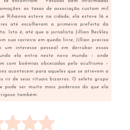
k se encontram. Pessoas bem informadas
lamações: as taxas de associação custam mil
ue Rihanna esteve na cidade, ela esteve lá e
res até escolheram a primeira prefeita da
. Isto é, até que a jornalista Jillian Beckley
om sua carreira em queda livre, Jillian precisa
m um interesse pessoal em derrubar essas
undo ela entra neste novo mundo – onde
uram com boêmias obcecadas pelo ocultismo –
ruins acontecem para aqueles que se atrevem a
 rir de seus rituais bizarros. O seleto grupo
e pode ser muito mais poderoso do que ela
erigoso também.