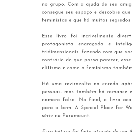
no grupo. Com a ajuda de seu amigo
consegue seu espaço e descobre que 
feministas e que há muitos segredos
Esse livro foi incrivelmente dive
protagonista engraçada e inteli
tridimensionais, fazendo com que vo
contrário do que possa parecer, esse
elitismo e como o feminismo també
Há uma reviravolta no enredo apó
pessoas, mas também há romance e
namoro falso. No final, o livro ac
para o bem. A Special Place for W
série na Paramount.
Essa leitura foi feita através de um