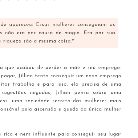
ade apareceu: Essas mulheres conseguiam as
as não era por causa de magia. Era por sua
 e riqueza são a mesma coisa.❞
ista que acabou de perder a mãe e seu emprego.
pagar, Jillian tenta conseguir um novo emprego
tor trabalha e para isso, ela precisa de uma
 sugestões negadas, Jillian pensa sobre uma
ess, uma sociedade secreta das mulheres mais
sponsável pela ascensão e queda da única mulher
é rica e nem influente para conseguir seu lugar