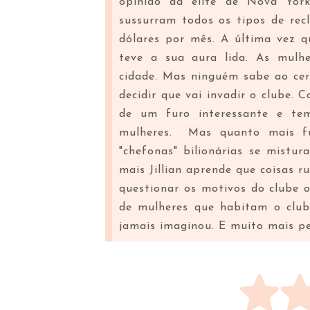
opinião da elite de Nova Yor
sussurram todos os tipos de rec
dólares por mês. A última vez q
teve a sua aura lida. As mulhe
cidade. Mas ninguém sabe ao certo
decidir que vai invadir o clube. C
de um furo interessante e te
mulheres. Mas quanto mais f
"chefonas" bilionárias se mist
mais Jillian aprende que coisas 
questionar os motivos do clube ou
de mulheres que habitam o club
jamais imaginou. E muito mais p